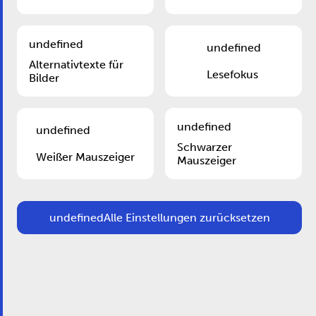
Neuer Spielplatz auf der Esplanade
undefined
undefined
Alternativtexte für
Lesefokus
Bilder
undefined
undefined
Schwarzer
Weißer Mauszeiger
Mauszeiger
Einige Cookies sind erforderlich, damit diese Website
undefined
Alle Einstellungen zurücksetzen
ordnungsgemäß funktioniert. Darüber hinaus benötigen
einige externe Dienste Ihre Arbeitserlaubnis.
Alle akzeptieren
Dienste auswählen
undefined