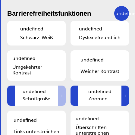
Skip to main content
DE
Barrierefreiheitsfunktionen
undefin
undefined
undefined
Spielplatz auf der Esplanade
Schwarz-Weiß
Dyslexiefreundlich
undefined
undefined
Umgekehrter
Weicher Kontrast
Kontrast
undefined
undefined
-
+
-
+
Schriftgröße
Zoomen
undefined
undefined
Überschriften
Links unterstreichen
unterstreichen